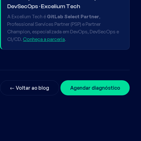
DevSecOps · Excelium Tech
A Excelium Tech é
GitLab Select Partner
,
Professional Services Partner (PSP) e Partner
Champion, especializada em DevOps, DevSecOps e
CI/CD.
Conheça a parceria
.
← Voltar ao blog
Agendar diagnóstico
03 de junho de 2026
·
7
min de leitura