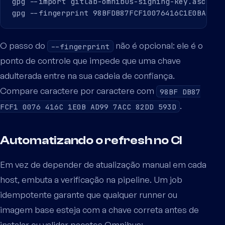
gpg --import gitlab-omnibus-signing-key.asc

O passo do
não é opcional: ele é o
--fingerprint
ponto de controle que impede que uma chave
adulterada entre na sua cadeia de confiança.
Compare caractere por caractere com
98BF DB87
.
FCF1 0076 416C 1E0B AD99 7ACC 82DD 593D
Automatizando o refresh no CI
Em vez de depender de atualização manual em cada
host, embuta a verificação na pipeline. Um job
idempotente garante que qualquer runner ou
imagem base esteja com a chave correta antes de
instalar ou validar pacotes Omnibus: