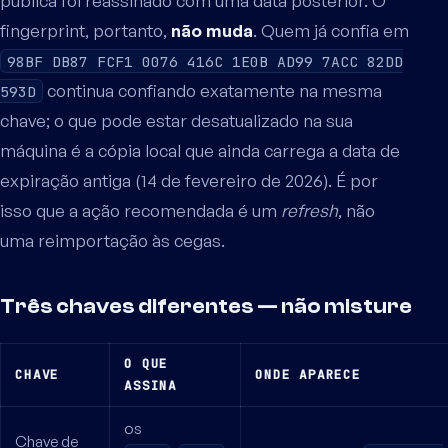
pública foi reassinado com uma data posterior. O
fingerprint, portanto,
não muda
. Quem já confia em
98BF DB87 FCF1 0076 416C 1E0B AD99 7ACC 82DD
continua confiando exatamente na mesma
593D
chave; o que pode estar desatualizado na sua
máquina é a cópia local que ainda carrega a data de
expiração antiga (14 de fevereiro de 2026). É por
isso que a ação recomendada é um
refresh
, não
uma reimportação às cegas.
Três chaves diferentes — não misture
O QUE
CHAVE
ONDE APARECE
ASSINA
os
Chave de