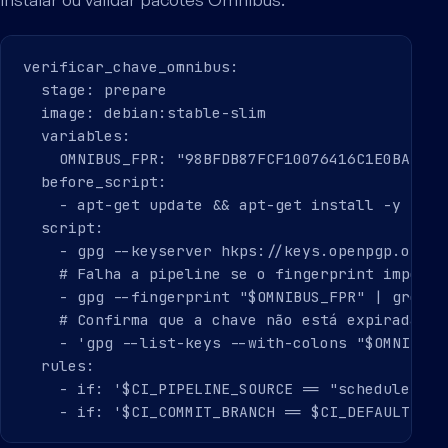
verificar_chave_omnibus:

  stage: prepare

  image: debian:stable-slim

  variables:

    OMNIBUS_FPR: "98BFDB87FCF10076416C1E0BAD997
  before_script:

    - apt-get update && apt-get install -y gnupg
  script:

    - gpg --keyserver hkps://keys.openpgp.org -
    # Falha a pipeline se o fingerprint importa
    - gpg --fingerprint "$OMNIBUS_FPR" | grep -
    # Confirma que a chave não está expirada

    - 'gpg --list-keys --with-colons "$OMNIBUS_
  rules:

    - if: '$CI_PIPELINE_SOURCE == "schedule"'
