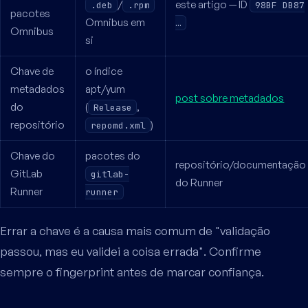
/
este artigo — ID
.deb
.rpm
98BF DB87
pacotes
Omnibus em
…
Omnibus
si
Chave de
o índice
metadados
apt/yum
post sobre metadados
do
(
,
Release
repositório
)
repomd.xml
Chave do
pacotes do
repositório/documentação
GitLab
gitlab-
do Runner
Runner
runner
Errar a chave é a causa mais comum de "validação
passou, mas eu validei a coisa errada". Confirme
sempre o fingerprint antes de marcar confiança.