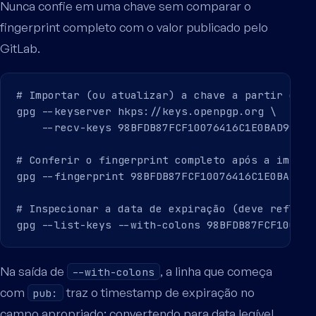
Nunca confie em uma chave sem comparar o
fingerprint completo com o valor publicado pelo
GitLab.
# Importar (ou atualizar) a chave a partir de u
gpg --keyserver hkps://keys.openpgp.org \

    --recv-keys 98BFDB87FCF10076416C1E0BAD997ACC
# Conferir o fingerprint completo após a importa
gpg --fingerprint 98BFDB87FCF10076416C1E0BAD997
# Inspecionar a data de expiração (deve refleti
Na saída de
, a linha que começa
--with-colons
com
traz o timestamp de expiração no
pub:
campo apropriado; convertendo para data legível,