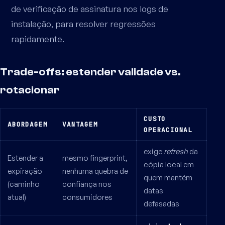
de verificação de assinatura nos logs de
instalação, para resolver regressões
rapidamente.
Trade-offs: estender validade vs.
rotacionar
CUSTO
ABORDAGEM
VANTAGEM
OPERACIONAL
exige
refresh
da
Estender a
mesmo fingerprint,
cópia local em
expiração
nenhuma quebra de
quem mantém
(caminho
confiança nos
datas
atual)
consumidores
defasadas